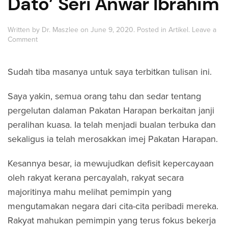
Dato’ Seri Anwar Ibrahim
Written by
Dr. Maszlee
on
June 9, 2020
. Posted in
Artikel
.
Leave a
Comment
Sudah tiba masanya untuk saya terbitkan tulisan ini.
Saya yakin, semua orang tahu dan sedar tentang
pergelutan dalaman Pakatan Harapan berkaitan janji
peralihan kuasa. Ia telah menjadi bualan terbuka dan
sekaligus ia telah merosakkan imej Pakatan Harapan.
Kesannya besar, ia mewujudkan defisit kepercayaan
oleh rakyat kerana percayalah, rakyat secara
majoritinya mahu melihat pemimpin yang
mengutamakan negara dari cita-cita peribadi mereka.
Rakyat mahukan pemimpin yang terus fokus bekerja