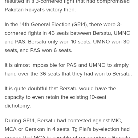
resulted in a 3-cornered fight that had compromised
Pakatan Rakyat’s victory then.
In the 14th General Election (GE14), there were 3-
cornered fights in 46 seats between Bersatu, UMNO
and PAS. Bersatu only won 10 seats, UMNO won 30
seats, and PAS won 6 seats.
It is almost impossible for PAS and UMNO to simply
hand over the 36 seats that they had won to Bersatu.
It is quite doubtful that Bersatu would have the
capacity to even retain the existing 10-seat
dichotomy.
During GE14, Bersatu had contested against MIC,
MCA or Gerakan in 4 seats. Tg Piai’s by-election had
proven that MCA is capable of recapturing a Bersatu