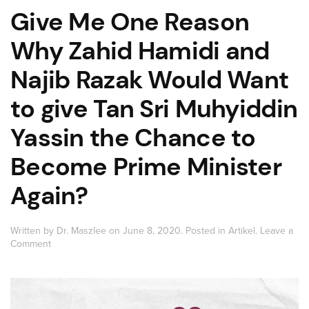
Give Me One Reason
Why Zahid Hamidi and
Najib Razak Would Want
to give Tan Sri Muhyiddin
Yassin the Chance to
Become Prime Minister
Again?
Written by
Dr. Maszlee
on
June 8, 2020
. Posted in
Artikel
.
Leave a
Comment