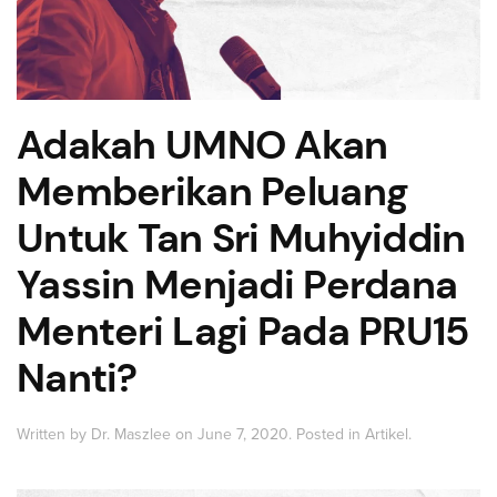
Adakah UMNO Akan
Memberikan Peluang
Untuk Tan Sri Muhyiddin
Yassin Menjadi Perdana
Menteri Lagi Pada PRU15
Nanti?
Written by
Dr. Maszlee
on
June 7, 2020
. Posted in
Artikel
.