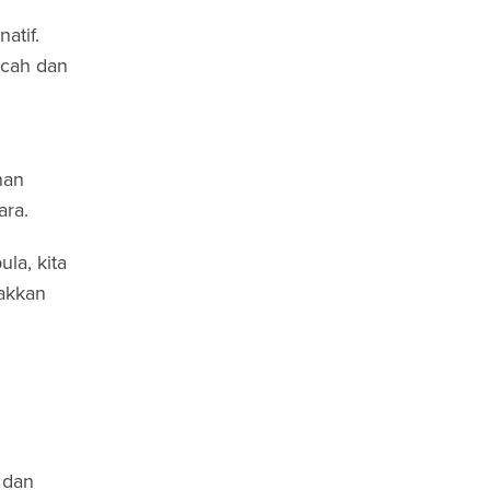
atif.
ecah dan
nan
ara.
la, kita
akkan
 dan