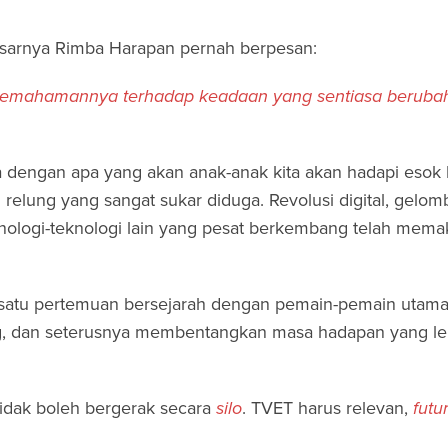
esarnya Rimba Harapan pernah berpesan:
 pemahamannya terhadap keadaan yang sentiasa berubah
a dengan apa yang akan anak-anak kita akan hadapi esok h
elung yang sangat sukar diduga. Revolusi digital, gelo
nologi-teknologi lain yang pesat berkembang telah memak
n satu pertemuan bersejarah dengan pemain-pemain utama 
ng, dan seterusnya membentangkan masa hadapan yang le
tidak boleh bergerak secara
silo
. TVET harus relevan,
futu