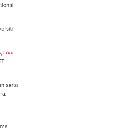
ional
ersiti
ap our
ET
n serta
ra.
ama