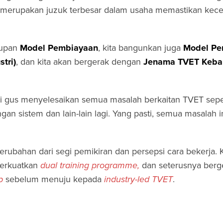
ini merupakan juzuk terbesar dalam usaha memastikan kec
kupan
Model Pembiayaan
, kita bangunkan juga
Model Pe
tri)
, dan kita akan bergerak dengan
Jenama
TVET Keba
ali gus menyelesaikan semua masalah berkaitan TVET sepe
gan sistem dan lain-lain lagi. Yang pasti, semua masalah i
erubahan dari segi pemikiran dan persepsi cara bekerja. K
perkuatkan
dual training programme,
dan seterusnya berge
p
sebelum menuju kepada
industry-led TVET
.