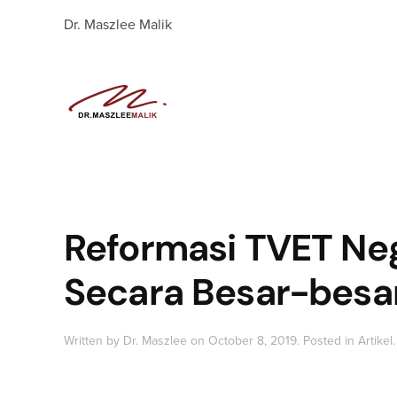
Dr. Maszlee Malik
Reformasi TVET Ne
Secara Besar-besa
Written by
Dr. Maszlee
on
October 8, 2019
. Posted in
Artikel
.