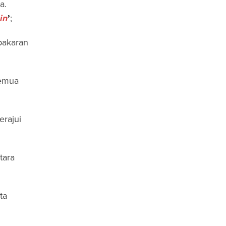
a.
in
’
;
epakaran
semua
rajui
tara
ta