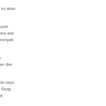
 ini akan
upan
sama ada
 menjadi
n
ran dan
da saya,
 Sikap
at