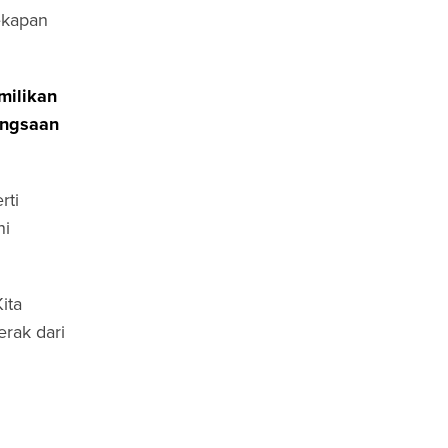
ekapan
milikan
ngsaan
rti
ni
ita
rak dari