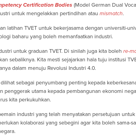
petency Certification Bodies
(Model German Dual Vocat
industri untuk mengelakkan pertindihan atau
mismatch
.
dan latihan TVET untuk bekerjasama dengan universiti-univ
logi baharu yang boleh memanfaatkan industri.
ustri untuk graduan TVET. Di sinilah juga kita boleh
re-m
an sebaliknya. Kita mesti sejajarkan hala tuju institusi TV
anya dalam menuju Revolusi Industri 4.0.
i dilihat sebagai penyumbang penting kepada keberkesana
enjin penggerak utama kepada pembangunan ekonomi nega
erus kita perkukuhkan.
 pemain industri yang telah menyatakan persetujuan untuk
erlukan kolaborasi yang sebegini agar kita boleh sama-s
egara.