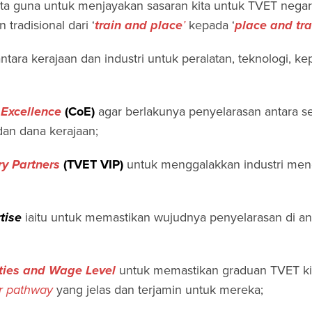
kita guna untuk menjayakan sasaran kita untuk TVET negar
radisional dari ‘
train and place
’
kepada ‘
place and tra
ntara kerajaan dan industri untuk peralatan, teknologi, k
 Excellence
(CoE)
agar berlakunya penyelarasan antara 
an dana kerajaan;
y Partners
(TVET VIP)
untuk menggalakkan industri mene
rtise
iaitu untuk memastikan wujudnya penyelarasan di an
ties and Wage Level
untuk memastikan graduan TVET ki
r pathway
yang jelas dan terjamin untuk mereka;